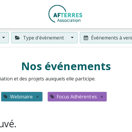
Type d'évènement
Événements à ven
Nos événements
ation et des projets auxquels elle participe.
Webinaire
×
Focus Adhérent·es
×
uvé.