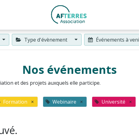
Type d'évènement
Événements à ven
Nos événements
ation et des projets auxquels elle participe.
Formation
×
Webinaire
×
Université
×
uvé.