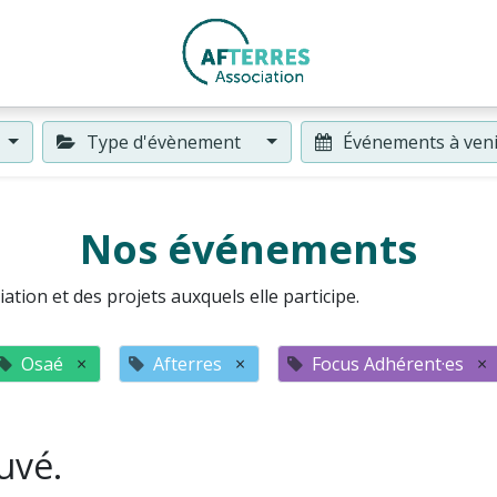
Type d'évènement
Événements à ven
Nos événements
ation et des projets auxquels elle participe.
Osaé
×
Afterres
×
Focus Adhérent·es
×
uvé.