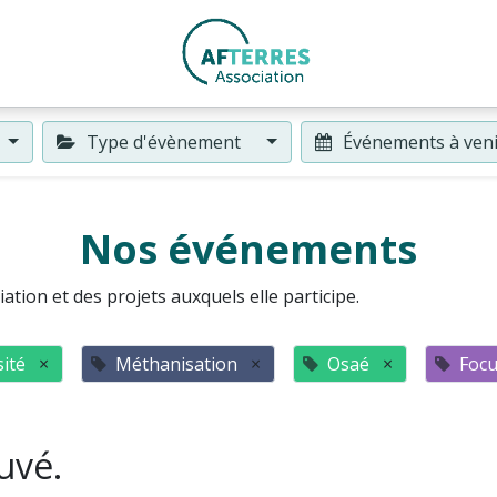
Type d'évènement
Événements à ven
Nos événements
ation et des projets auxquels elle participe.
ité
×
Méthanisation
×
Osaé
×
Focu
uvé.