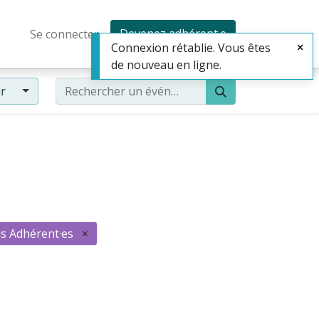
Devenez adhérent·e
Se connecter
Connexion rétablie. Vous êtes
de nouveau en ligne.
ir
s Adhérent·es
×